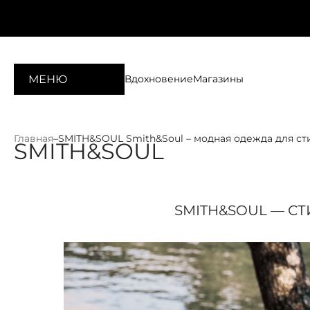
МЕНЮ
Вдохновение
Магазины
Главная
–
SMITH&SOUL Smith&Soul – модная одежда для с
SMITH&SOUL
SMITH&SOUL — СТ