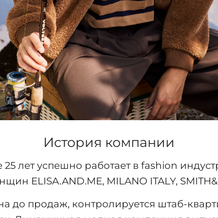
История компании
25 лет успешно работает в fashion индуст
щин ELISA.AND.ME, MILANO ITALY, SMITH&
йна до продаж, контролируется штаб-квар