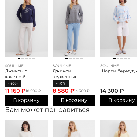
SOUL4ME
SOUL4ME
SOUL4ME
Джинсы с
Джинсы
Шорты бермуд
кокеткой
зауженные
-40%
-40%
11 160
₽
8 580
₽
14 300
₽
18 600
₽
14 300
₽
В корзину
В корзину
В корзину
Вам может понравиться