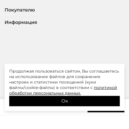
Покупателю
Информация
Продолжая пользоваться сайтом, Вы соглашаетесь
© ООО "ЛиМ Холдинг" 2026
на использование файлов для сохранения
настроек и статистики посещений (куки
файлы/cookie-файлы) в соответствии с
политикой
Smith&Soul – модная одежда для стильных и уверенных
обработки персональных данных.
в себе женщин
Ок
10 990
₽
В корзину
15 700
₽