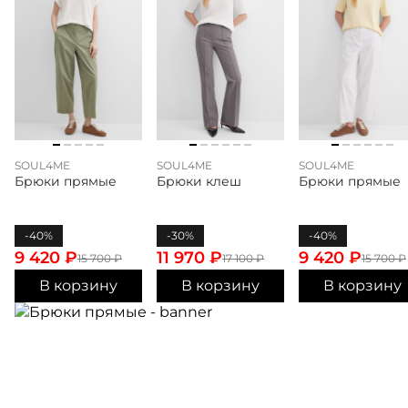
SOUL4ME
SOUL4ME
SOUL4ME
Брюки прямые
Брюки клеш
Брюки прямые
-40%
-30%
-40%
9 420
₽
11 970
₽
9 420
₽
15 700
₽
17 100
₽
15 700
₽
В корзину
В корзину
В корзину