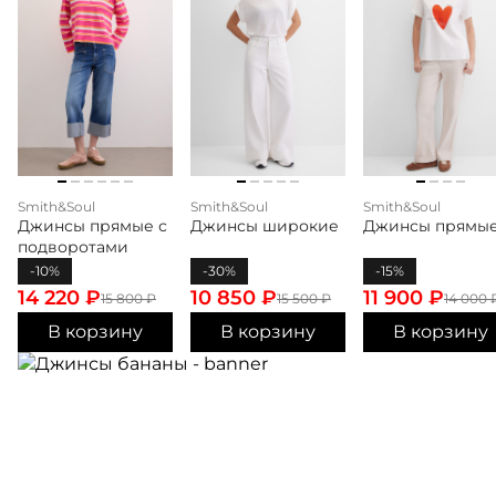
Smith&Soul
Smith&Soul
Smith&Soul
Джинсы прямые с
Джинсы широкие
Джинсы прямы
подворотами
-10%
-30%
-15%
14 220
₽
10 850
₽
11 900
₽
15 800
₽
15 500
₽
14 000
В корзину
В корзину
В корзину