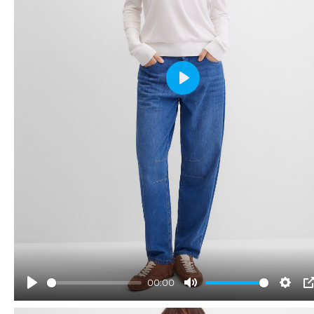
Play
00:00
Play
Mute
Sett