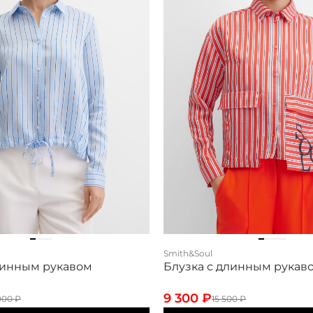
Smith&Soul
линным рукавом
Блузка с длинным рукав
9 300
₽
000
₽
15 500
₽