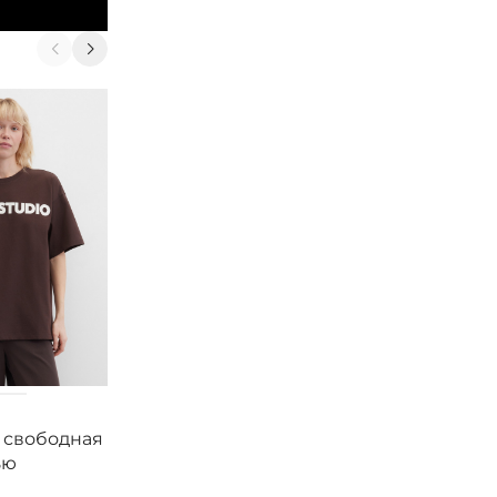
В корзину
Smith&Soul
Smith&Soul
 свободная
Футболка свободная
Футболка своб
ью
с надписью
укороченная с
разрезами и