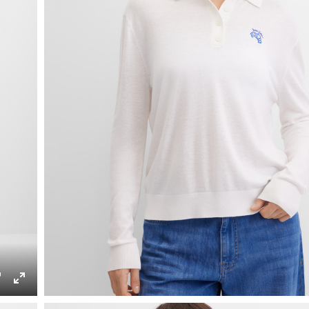
ings
PIP
Enter