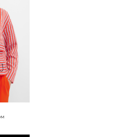
Smith&Soul
ом
Блузка свободная
10 850
₽
15 500
₽