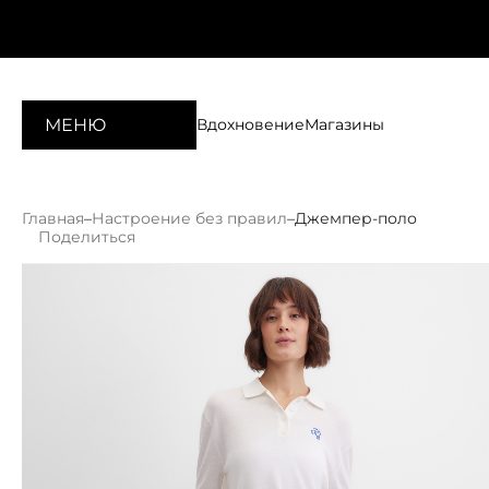
МЕНЮ
Вдохновение
Магазины
Главная
–
Настроение без правил
–
Джемпер-поло
Поделиться