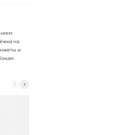
ением
тёжка на
анжеты и
бокам
-30%