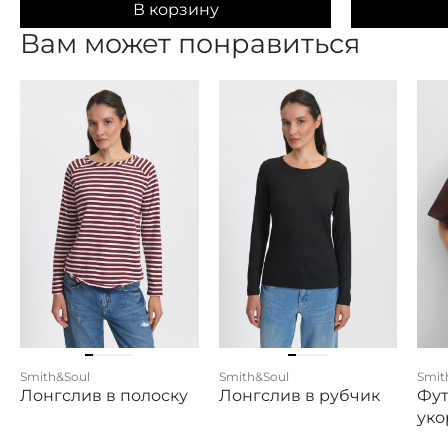
В корзину
Вам может понравиться
Smith&Soul
Smith&Soul
Smit
Лонгслив в полоску
Лонгслив в рубчик
Фут
уко