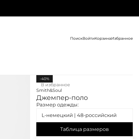
Поиск
Войти
Корзина
Избранное
-40%
В избранное
Smith&Soul
Джемпер-поло
Размер одежды:
L-немецкий | 48-российский
Таблица размеров