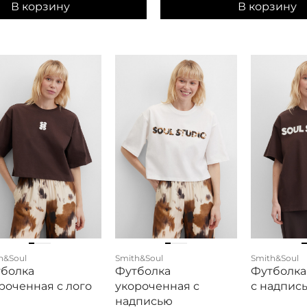
В корзину
В корзину
h&Soul
Smith&Soul
Smith&Soul
болка
Футболка
Футболка
роченная с лого
укороченная с
с надпис
надписью