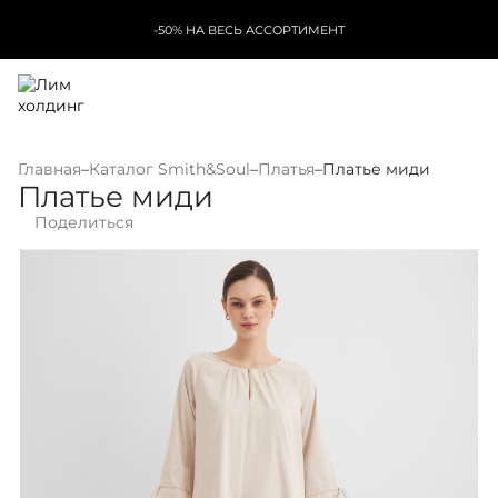
-50% НА ВЕСЬ АССОРТИМЕНТ
Главная
–
Каталог Smith&Soul
–
Платья
–
Платье миди
Платье миди
Поделиться