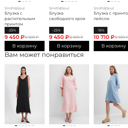
Smith&Soul
Smith&Soul
Smith&Soul
Блузка с
Блузка
Блузка с принт
растительным
свободного кроя
пейсли
принтом
-25%
-25%
-15%
9 450
₽
9 450
₽
10 710
₽
12 600
₽
12 600
₽
12 600
В корзину
В корзину
В корзину
Вам может понравиться