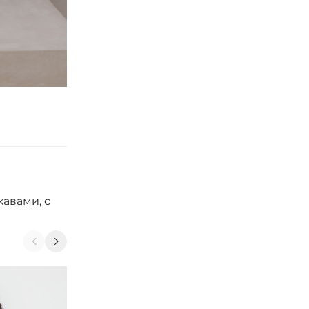
авами, с
-24%