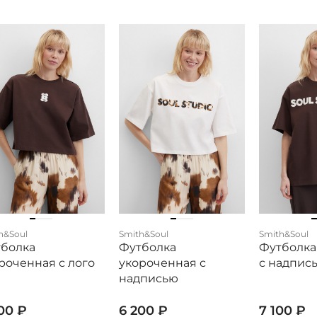
h&Soul
Smith&Soul
Smith&Soul
болка
Футболка
Футболка
роченная с лого
укороченная с
с надпис
надписью
200
₽
6 200
₽
7 100
₽