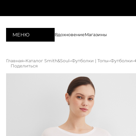
МЕНЮ
Вдохновение
Магазины
Главная
–
Каталог Smith&Soul
–
Футболки | Топы
–
Футболки
–
Поделиться