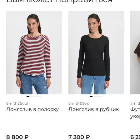
Smith&Soul
Smith&Soul
Smit
Лонгслив в полоску
Лонгслив в рубчик
Фут
уко
8 800
₽
7 300
₽
6 