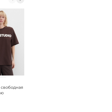
Smith&Soul
Smith&Soul
 свободная
Футболка свободная
Футболка своб
ью
с надписью
укороченная с
разрезами и
рисунком
7 100
₽
6 300
₽