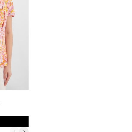
Smith&Soul
и
Блузка с воротником-стойкой
8 800
₽
11 000
₽
В корзину