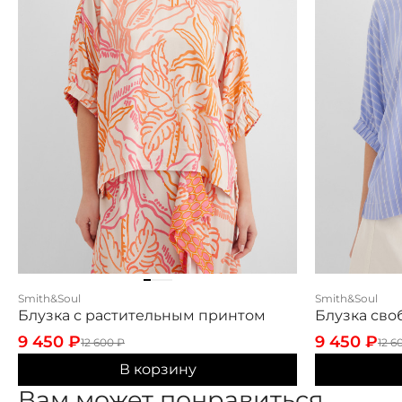
Smith&Soul
Smith&Soul
Блузка с растительным принтом
Блузка сво
9 450
₽
9 450
₽
12 600
₽
12 6
В корзину
Вам может понравиться