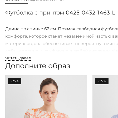
Футболка с принтом 0425-0432-1463-L
Длина по спинке 62 см. Прямая свободная футболк
комфорта, которое станет незаменимой частью в
материалов, она обеспечивает невероятную мягко
себя уверенно и комфортно в любой ситуации. У
Читать далее
вашему образу, а короткий цельнокроенный рука
Дополните образ
лаконичный вид. Эта модель отлично подходит как
подчеркивая вашу уникальность и вкус. Выберите 
оригинальности.
-25%
-25%