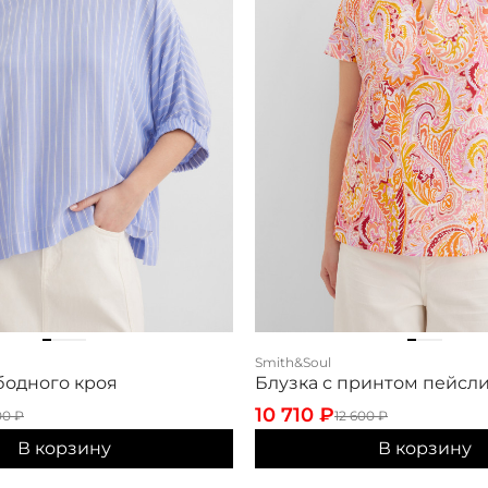
Smith&Soul
бодного кроя
Блузка с принтом пейсл
10 710
₽
00
₽
12 600
₽
В корзину
В корзину