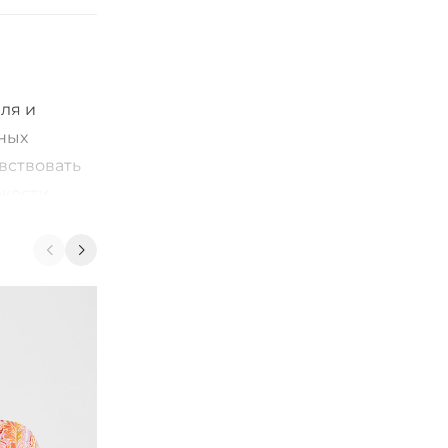
ля и
нных
вствовать
ркости
ых образов,
жести и
-20%