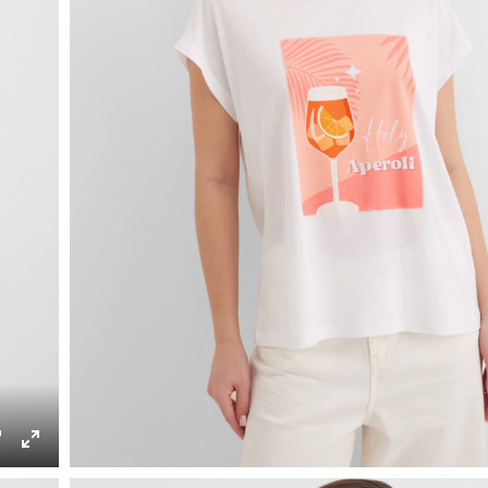
ings
PIP
Enter