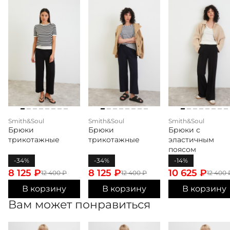
Smith&Soul
Smith&Soul
Smith&Soul
Брюки
Брюки
Брюки с
трикотажные
трикотажные
эластичным
поясом
-34%
-34%
-14%
8 125
₽
8 125
₽
10 625
₽
12 400
₽
12 400
₽
12 400
В корзину
В корзину
В корзину
Вам может понравиться