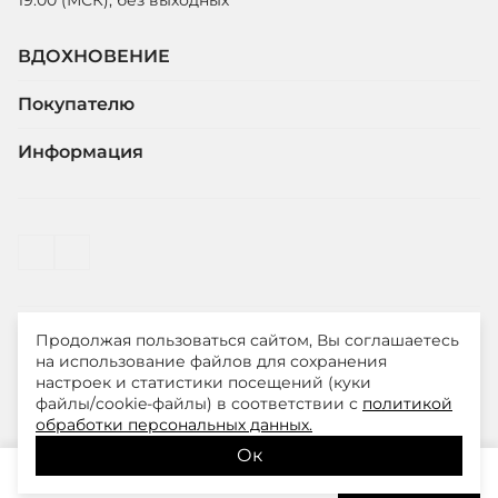
ВДОХНОВЕНИЕ
Покупателю
Информация
Продолжая пользоваться сайтом, Вы соглашаетесь
© ООО "ЛиМ Холдинг" 2026
на использование файлов для сохранения
настроек и статистики посещений (куки
файлы/cookie-файлы) в соответствии с
политикой
Smith&Soul – модная одежда для стильных и уверенных
обработки персональных данных.
в себе женщин
Ок
8 125
₽
В корзину
12 400
₽