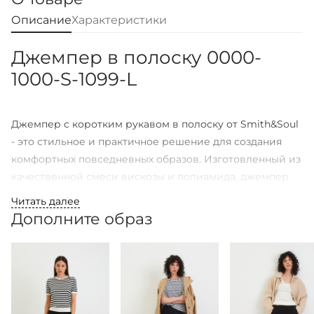
Описание
Характеристики
Джемпер в полоску 0000-
1000-S-1099-L
Джемпер с коротким рукавом в полоску от Smith&Soul
- это стильное и практичное решение для создания
комфортных повседневных образов. Изготовленный из
качественной смеси вискозы и полиамида, джемпер
отличается приятной текстурой и высокой
Читать далее
износостойкостью. Классический рисунок в полоску
Дополните образ
придает модели универсальность, позволяя легко
комбинировать ее с различными элементами
гардероба. Интересный акцент добавляет небольшая
брендированная вышивка лого на спинке у линии
выреза. Джемпер прекрасно подойдет для офиса,