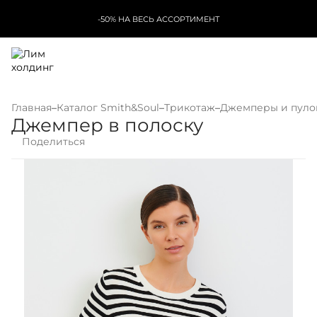
-50% НА ВЕСЬ АССОРТИМЕНТ
Главная
–
Каталог Smith&Soul
–
Трикотаж
–
Джемперы и пул
Джемпер в полоску
Поделиться