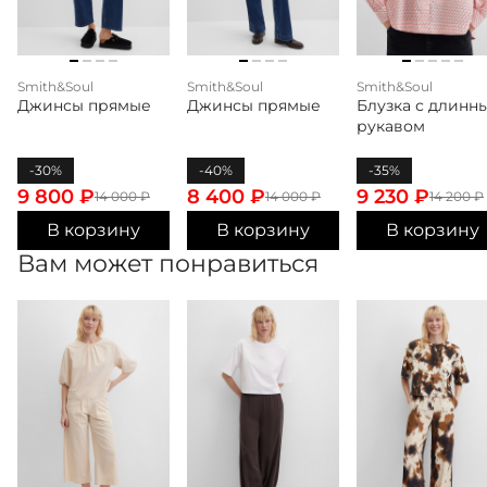
Smith&Soul
Smith&Soul
Smith&Soul
Джинсы прямые
Джинсы прямые
Блузка с длинн
рукавом
-30%
-40%
-35%
9 800
₽
8 400
₽
9 230
₽
14 000
₽
14 000
₽
14 200
₽
В корзину
В корзину
В корзину
Вам может понравиться