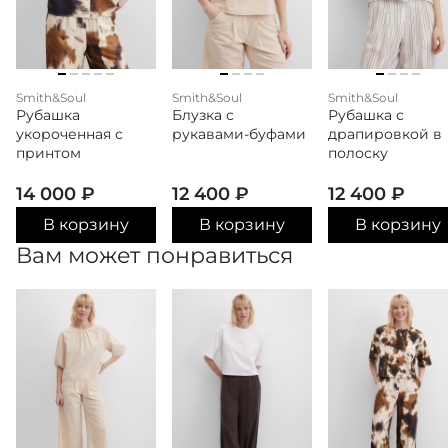
Smith&Soul
Smith&Soul
Smith&Soul
Рубашка
Блузка с
Рубашка с
укороченная с
рукавами-буфами
драпировкой в
принтом
полоску
14 000
₽
12 400
₽
12 400
₽
В корзину
В корзину
В корзину
Вам может понравиться