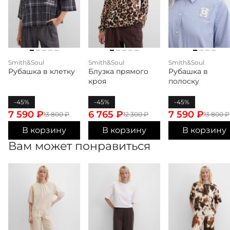
Smith&Soul
Smith&Soul
Smith&Soul
Рубашка в клетку
Блузка прямого
Рубашка в
кроя
полоску
-45%
-45%
-45%
7 590
₽
6 765
₽
7 590
₽
13 800
₽
12 300
₽
13 800
₽
В корзину
В корзину
В корзину
Вам может понравиться