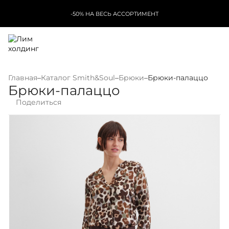
-50% НА ВЕСЬ АССОРТИМЕНТ
Главная
–
Каталог Smith&Soul
–
Брюки
–
Брюки-палаццо
Брюки-палаццо
Поделиться