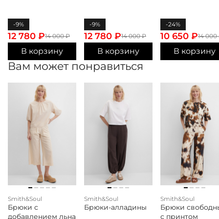
-9%
-9%
-24%
12 780
₽
12 780
₽
10 650
₽
14 000
₽
14 000
₽
14 000
В корзину
В корзину
В корзину
Вам может понравиться
Smith&Soul
Smith&Soul
Smith&Soul
Брюки с
Брюки-алладины
Брюки свободн
добавлением льна
с принтом