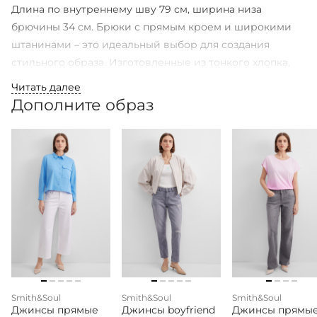
Длина по внутреннему шву 79 см, ширина низа
брючины 34 см. Брюки с прямым кроем и широкими
штанинами – это идеальный выбор для создания
стильного образа. Изготовленные из тонкого хлопка,
они обеспечивают невероятный комфорт и приятные
Читать далее
ощущения на коже. Полосатый принт добавляет
Дополните образ
изюминку, а защипы и застежка на молнию с крючками
придают модели утонченный вид. Резинка на поясе
сзади обеспечивает отличную посадку, а прорезные
карманы добавляют практичности. Эти брюки
прекрасно подойдут как для повседневной носки, так и
для более формальных мероприятий, сочетая в себе
стиль и функциональность. Высококачественные
материалы гарантируют долговечность, а
универсальный дизайн позволяет легко
комбинировать их с разными фасонами.
Smith&Soul
Smith&Soul
Smith&Soul
Джинсы прямые
Джинсы boyfriend
Джинсы прямы