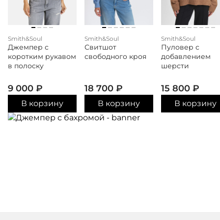
Smith&Soul
Smith&Soul
Smith&Soul
Джемпер с
Свитшот
Пуловер с
коротким рукавом
свободного кроя
добавлением
в полоску
шерсти
9 000
₽
18 700
₽
15 800
₽
В корзину
В корзину
В корзину