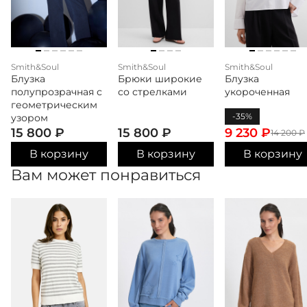
Smith&Soul
Smith&Soul
Smith&Soul
Блузка
Брюки широкие
Блузка
полупрозрачная с
со стрелками
укороченная
геометрическим
-35%
узором
15 800
₽
15 800
₽
9 230
₽
14 200
₽
В корзину
В корзину
В корзину
Вам может понравиться