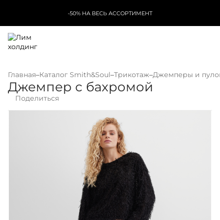
-50% НА ВЕСЬ АССОРТИМЕНТ
Главная
–
Каталог Smith&Soul
–
Трикотаж
–
Джемперы и пул
Джемпер с бахромой
Поделиться