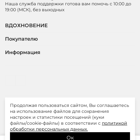
Наша служба поддержки готова вам помочь с 10:00 до
19:00 (МСК), без выходных
ВДОХНОВЕНИЕ
Покупателю
Информация
Продолжая пользоваться сайтом, Вы соглашаетесь
© ООО "ЛиМ Холдинг" 2026
на использование файлов для сохранения
настроек и статистики посещений (куки
файлы/cookie-файлы) в соответствии с
политикой
Smith&Soul – модная одежда для стильных и уверенных
обработки персональных данных.
в себе женщин
Ок