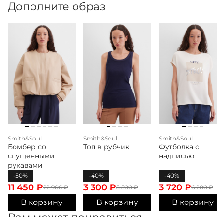
Дополните образ
Smith&Soul
Smith&Soul
Smith&Soul
Бомбер со
Топ в рубчик
Футболка с
спущенными
надписью
рукавами
-50%
-40%
-40%
11 450
₽
3 300
₽
3 720
₽
22 900
₽
5 500
₽
6 200
₽
В корзину
В корзину
В корзину