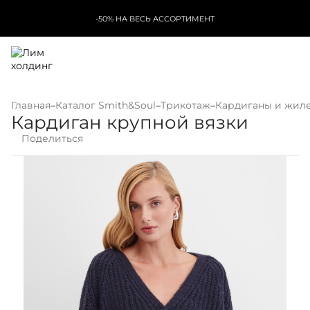
-50% НА ВЕСЬ АССОРТИМЕНТ
Главная
–
Каталог Smith&Soul
–
Трикотаж
–
Кардиганы и жил
Кардиган крупной вязки
Поделиться