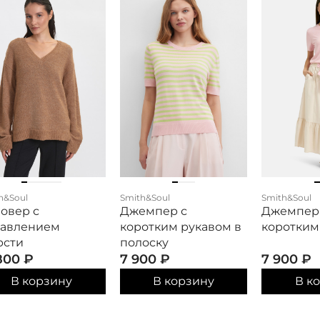
h&Soul
Smith&Soul
Smith&Soul
овер с
Джемпер с
Джемпер
бавлением
коротким рукавом в
коротким
рсти
полоску
 800
₽
7 900
₽
7 900
₽
В корзину
В корзину
В к