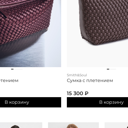
Smith&Soul
етением
Сумка с плетением
15 300
₽
В корзину
В корзину