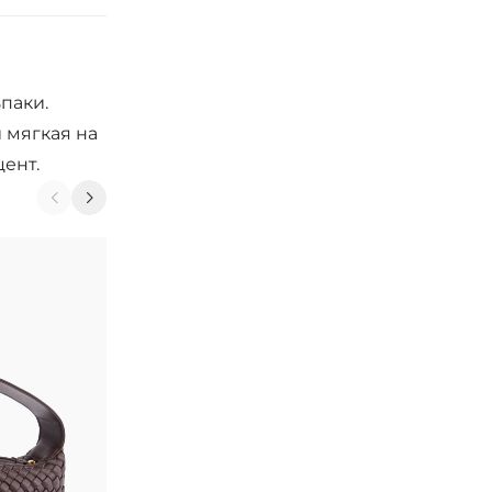
паки.
 мягкая на
ент.