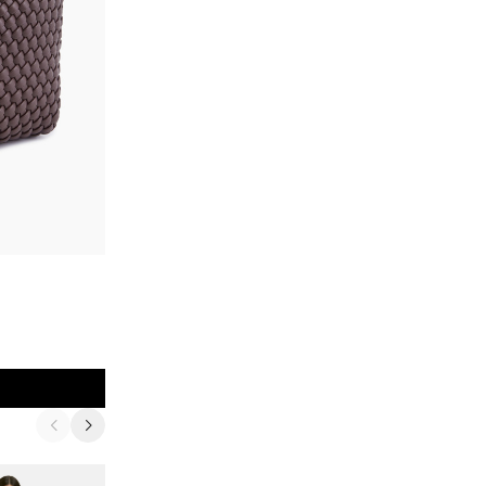
Smith&Soul
Сумка с плетением
22 900
₽
В корзину