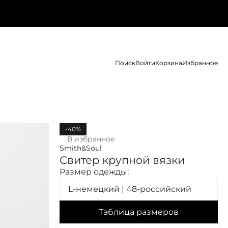
Поиск
Войти
Корзина
Избранное
-40%
В избранное
Smith&Soul
Свитер крупной вязки
Размер одежды:
L-немецкий | 48-российский
Таблица размеров