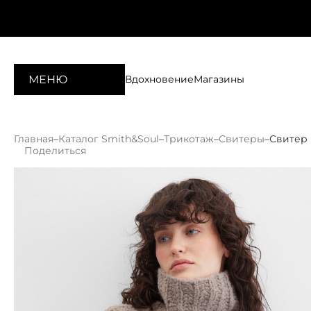
МЕНЮ
Вдохновение
Магазины
Главная
–
Каталог Smith&Soul
–
Трикотаж
–
Свитеры
–
Свитер 
Поделиться