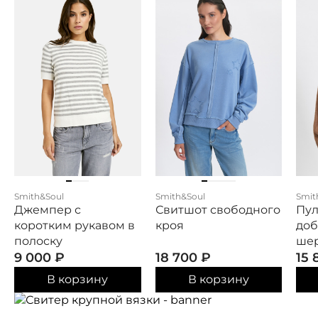
Smith&Soul
Smith&Soul
Smit
Джемпер с
Свитшот свободного
Пул
коротким рукавом в
кроя
до
полоску
ше
9 000
₽
18 700
₽
15
В корзину
В корзину