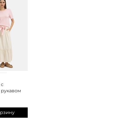
Smith&Soul
Smith&Soul
 с
Кардиган с
Джемпер с
 рукавом
вышивкой
коротким рукав
полоску
18 900
₽
11 000
₽
орзину
В корзину
В корзину