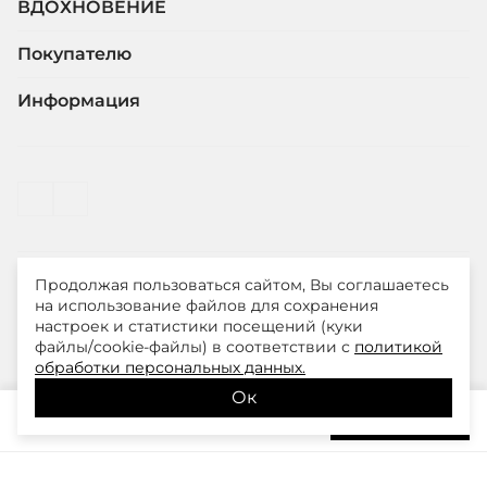
ВДОХНОВЕНИЕ
Покупателю
Информация
Продолжая пользоваться сайтом, Вы соглашаетесь
© ООО "ЛиМ Холдинг" 2026
на использование файлов для сохранения
настроек и статистики посещений (куки
файлы/cookie-файлы) в соответствии с
политикой
Smith&Soul – модная одежда для стильных и уверенных
обработки персональных данных.
в себе женщин
Ок
12 840
₽
В корзину
21 400
₽