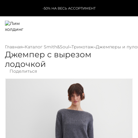
-50% НА ВЕСЬ АССОРТИМЕНТ
Главная
–
Каталог Smith&Soul
–
Трикотаж
–
Джемперы и пул
Джемпер с вырезом
лодочкой
Поделиться