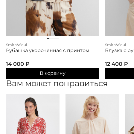
Smith&Soul
Smith&Soul
Рубашка укороченная с принтом
Блузка с р
14 000
₽
12 400
₽
В корзину
Вам может понравиться