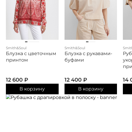
Smith&Soul
Smith&Soul
Smit
Блузка с цветочным
Блузка с рукавами-
Ру
принтом
буфами
уко
пр
12 600
₽
12 400
₽
14
В корзину
В корзину