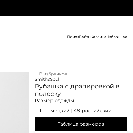
Поиск
Войти
Корзина
Избранное
В избранное
Smith&Soul
Рубашка с драпировкой в
полоску
Размер одежды:
L-немецкий | 48-российский
Таблица размеров