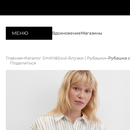
МЕНЮ
Вдохновение
Магазины
Главная
–
Каталог Smith&Soul
–
Блузки | Рубашки
–
Рубашка с
Поделиться