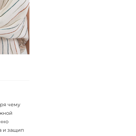
аря чему
ожной
енно
а и защип