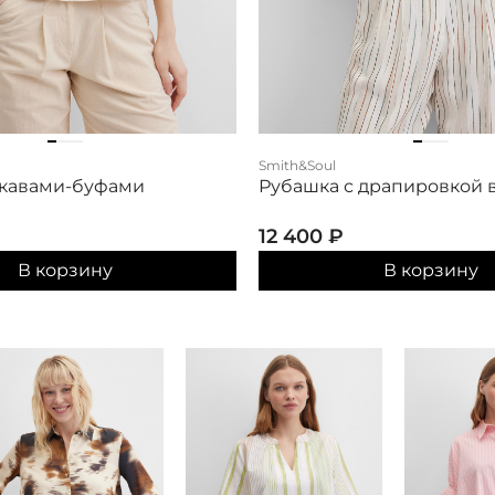
Smith&Soul
укавами-буфами
Рубашка с драпировкой 
12 400
₽
В корзину
В корзину