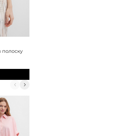
Smith&Soul
в полоску
Свитшот-футболка укороченный
10 900
₽
В корзину