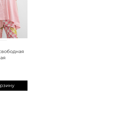
Smith&Soul
Smith&Soul
свободная
Рубашка с коротким
Блузка с корот
ая
рукавом с рюшами
рукавом с рюш
12 600
₽
12 600
₽
орзину
В корзину
В корзину