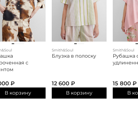
h&Soul
Smith&Soul
Smith&Soul
башка
Блузка в полоску
Рубашка 
роченная с
удлиненн
интом
 000
₽
12 600
₽
15 800
₽
В корзину
В корзину
В к