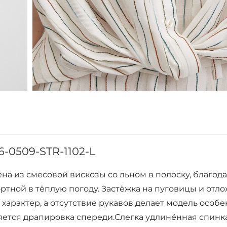
-0509-STR-1102-L
на из смесовой вискозы со льном в полоску, благод
ортной в тёплую погоду. Застёжка на пуговицы и отл
арактер, а отсутствие рукавов делает модель особ
яется драпировка спереди.Слегка удлинённая спинк