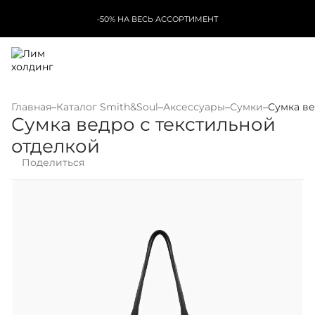
-50% НА ВЕСЬ АССОРТИМЕНТ
Главная
–
Каталог Smith&Soul
–
Аксессуары
–
Сумки
–
Сумка ве
Сумка ведро с текстильной
отделкой
Поделиться