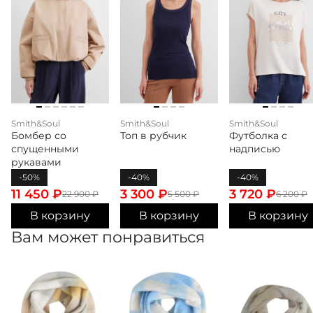
Smith&Soul
Smith&Soul
Smith&Soul
Бомбер со
Топ в рубчик
Футболка с
спущенными
надписью
рукавами
-50%
-40%
-40%
11 450
₽
3 300
₽
3 720
₽
22 900
₽
5 500
₽
6 200
₽
В корзину
В корзину
В корзину
Вам может понравиться