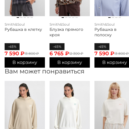
Smith&Soul
Smith&Soul
Smith&Soul
Рубашка в клетку
Блузка прямого
Рубашка в
кроя
полоску
-45%
-45%
-45%
7 590
₽
6 765
₽
7 590
₽
13 800
₽
12 300
₽
13 800
₽
В корзину
В корзину
В корзину
Вам может понравиться