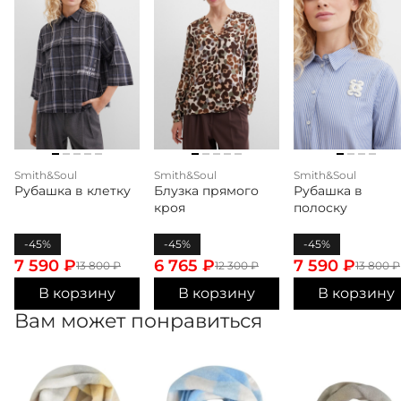
Smith&Soul
Smith&Soul
Smith&Soul
Рубашка в клетку
Блузка прямого
Рубашка в
кроя
полоску
-45%
-45%
-45%
7 590
₽
6 765
₽
7 590
₽
13 800
₽
12 300
₽
13 800
₽
В корзину
В корзину
В корзину
Вам может понравиться