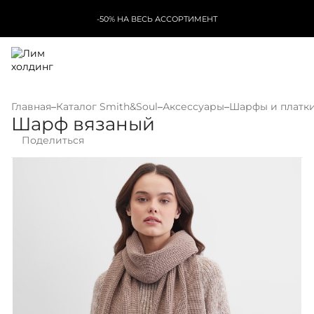
-50% НА ВЕСЬ АССОРТИМЕНТ
Главная
–
Каталог Smith&Soul
–
Аксессуары
–
Шарфы и платк
Шарф вязаный
Поделиться