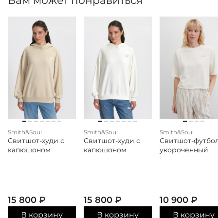
Вам может понравиться
Smith&Soul
Smith&Soul
Smith&Soul
Свитшот-худи с
Свитшот-худи с
Свитшот-футбо
капюшоном
капюшоном
укороченный
15 800
₽
15 800
₽
10 900
₽
В корзину
В корзину
В корзину