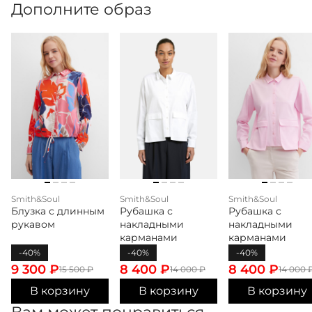
Дополните образ
Smith&Soul
Smith&Soul
Smith&Soul
Блузка с длинным
Рубашка с
Рубашка с
рукавом
накладными
накладными
карманами
карманами
-40%
-40%
-40%
9 300
₽
8 400
₽
8 400
₽
15 500
₽
14 000
₽
14 000
В корзину
В корзину
В корзину