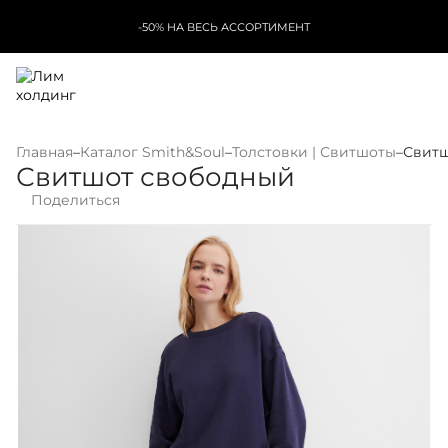
-50% НА ВЕСЬ АССОРТИМЕНТ
Главная
–
Каталог Smith&Soul
–
Толстовки | Свитшоты
–
Свитш
Свитшот свободный
Поделиться