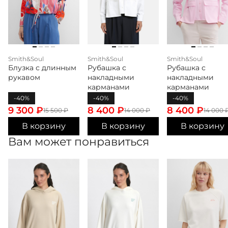
Smith&Soul
Smith&Soul
Smith&Soul
Блузка с длинным
Рубашка с
Рубашка с
рукавом
накладными
накладными
карманами
карманами
-40%
-40%
-40%
9 300
₽
8 400
₽
8 400
₽
15 500
₽
14 000
₽
14 000
В корзину
В корзину
В корзину
Вам может понравиться