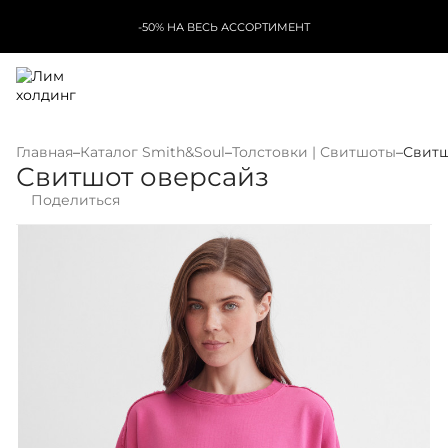
-50% НА ВЕСЬ АССОРТИМЕНТ
Главная
–
Каталог Smith&Soul
–
Толстовки | Свитшоты
–
Свитш
Свитшот оверсайз
Поделиться