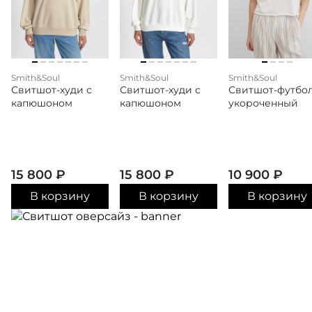
Smith&Soul
Smith&Soul
Smith&Soul
Свитшот-худи с
Свитшот-худи с
Свитшот-футбо
капюшоном
капюшоном
укороченный
15 800
₽
15 800
₽
10 900
₽
В корзину
В корзину
В корзину