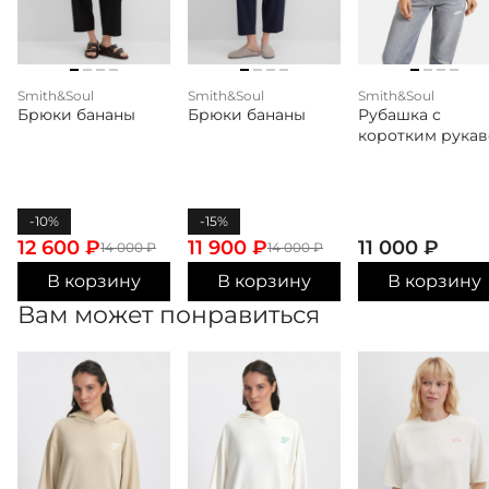
Smith&Soul
Smith&Soul
Smith&Soul
Брюки бананы
Брюки бананы
Рубашка с
коротким рука
-10%
-15%
12 600
₽
11 900
₽
11 000
₽
14 000
₽
14 000
₽
В корзину
В корзину
В корзину
Вам может понравиться