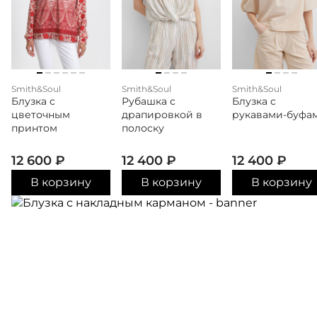
Smith&Soul
Smith&Soul
Smith&Soul
Блузка с
Рубашка с
Блузка с
цветочным
драпировкой в
рукавами-буфа
принтом
полоску
12 600
₽
12 400
₽
12 400
₽
В корзину
В корзину
В корзину