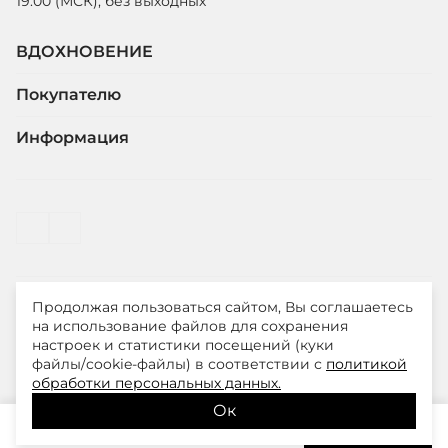
19:00 (МСК), без выходных
ВДОХНОВЕНИЕ
Покупателю
Информация
Продолжая пользоваться сайтом, Вы соглашаетесь
© ООО "ЛиМ Холдинг" 2026
на использование файлов для сохранения
настроек и статистики посещений (куки
файлы/cookie-файлы) в соответствии с
политикой
Smith&Soul – модная одежда для стильных и уверенных
обработки персональных данных.
в себе женщин
Ок
9 300
₽
В корзину