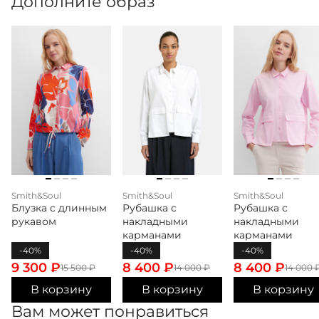
Дополните образ
Smith&Soul
Smith&Soul
Smith&Soul
Блузка с длинным
Рубашка с
Рубашка с
рукавом
накладными
накладными
карманами
карманами
-40%
-40%
-40%
9 300
₽
8 400
₽
8 400
₽
15 500
₽
14 000
₽
14 000
В корзину
В корзину
В корзину
Вам может понравиться