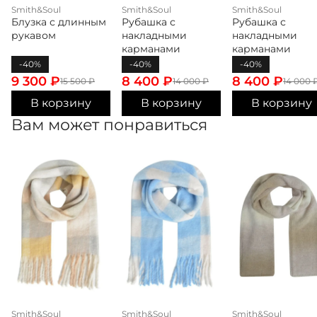
Smith&Soul
Smith&Soul
Smith&Soul
Блузка с длинным
Рубашка с
Рубашка с
рукавом
накладными
накладными
карманами
карманами
-40%
-40%
-40%
9 300
₽
8 400
₽
8 400
₽
15 500
₽
14 000
₽
14 000
В корзину
В корзину
В корзину
Вам может понравиться
Smith&Soul
Smith&Soul
Smith&Soul