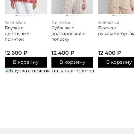
Smith&Soul
Smith&Soul
Smith&Soul
Блузка с
Рубашка с
Блузка с
цветочным
драпировкой в
рукавами-буфа
принтом
полоску
12 600
₽
12 400
₽
12 400
₽
В корзину
В корзину
В корзину