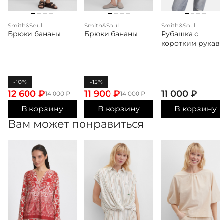
Smith&Soul
Smith&Soul
Smith&Soul
Брюки бананы
Брюки бананы
Рубашка с
коротким рука
-10%
-15%
12 600
₽
11 900
₽
11 000
₽
14 000
₽
14 000
₽
В корзину
В корзину
В корзину
Вам может понравиться