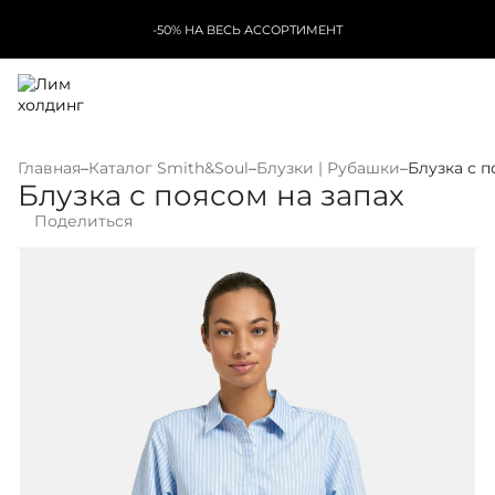
-50% НА ВЕСЬ АССОРТИМЕНТ
Главная
–
Каталог Smith&Soul
–
Блузки | Рубашки
–
Блузка с п
Блузка с поясом на запах
Поделиться