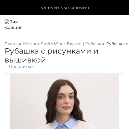
-50% НА ВЕСЬ АССОРТИМЕНТ
Главная
–
Каталог Smith&Soul
–
Блузки | Рубашки
–
Рубашка с
Рубашка с рисунками и
вышивкой
Поделиться