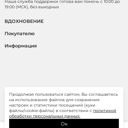
Наша служба поддержки готова вам помочь с 10:00 до
19:00 (МСК), без выходных
ВДОХНОВЕНИЕ
Покупателю
Информация
Продолжая пользоваться сайтом, Вы соглашаетесь
© ООО "ЛиМ Холдинг" 2026
на использование файлов для сохранения
настроек и статистики посещений (куки
файлы/cookie-файлы) в соответствии с
политикой
Smith&Soul – модная одежда для стильных и уверенных
обработки персональных данных.
в себе женщин
Ок