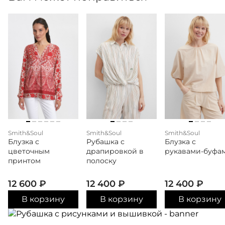
Smith&Soul
Smith&Soul
Smith&Soul
Блузка с
Рубашка с
Блузка с
цветочным
драпировкой в
рукавами-буфа
принтом
полоску
12 600
₽
12 400
₽
12 400
₽
В корзину
В корзину
В корзину