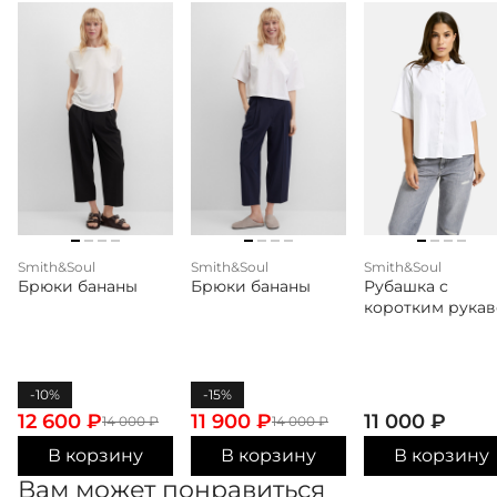
Smith&Soul
Smith&Soul
Smith&Soul
Брюки бананы
Брюки бананы
Рубашка с
коротким рука
-10%
-15%
12 600
₽
11 900
₽
11 000
₽
14 000
₽
14 000
₽
В корзину
В корзину
В корзину
Вам может понравиться