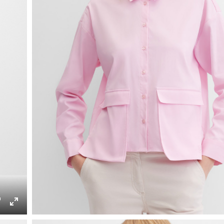
ings
PIP
Enter