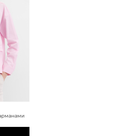
Smith&Soul
карманами
Рубашка с накладными карманами
8 400
₽
14 000
₽
В корзину