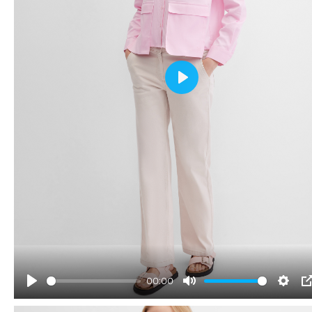
Play
00:00
Play
Mute
Sett