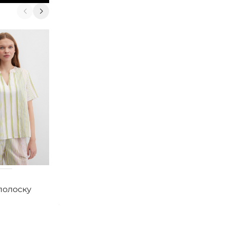
Smith&Soul
Smith&Soul
полоску
Рубашка свободная
Рубашка с кор
удлиненная
рукавом с рюш