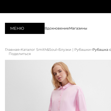
МЕНЮ
Вдохновение
Магазины
Главная
–
Каталог Smith&Soul
–
Блузки | Рубашки
–
Рубашка 
Поделиться