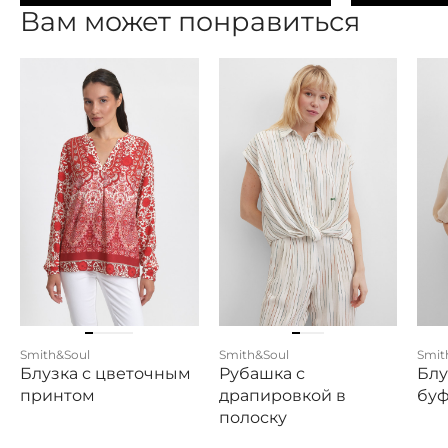
Вам может понравиться
Smith&Soul
Smith&Soul
Smit
Блузка с цветочным
Рубашка с
Блу
принтом
драпировкой в
бу
полоску