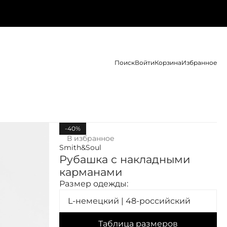
Поиск
Войти
Корзина
Избранное
-40%
В избранное
Smith&Soul
Рубашка с накладными
карманами
Размер одежды:
L-немецкий | 48-российский
Таблица размеров