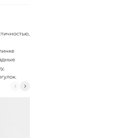
стичностью,
пинке
ладные
у,
гулок.
-40%