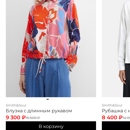
Smith&Soul
Smith&Soul
Блузка с длинным рукавом
Рубашка с
9 300
₽
8 400
₽
15 500
₽
14 
В корзину