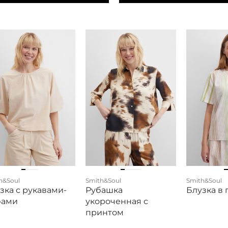
h&Soul
Smith&Soul
Smith&Soul
зка с рукавами-
Рубашка
Блузка в 
фами
укороченная с
принтом