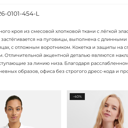
6-0101-454-L
ного кроя из смесовой хлопковой ткани с лёгкой эла
 застёгивается на пуговицы, выполнена с длинными
ах, с отложным воротником. Кокетка и защипы на с
м. Отличительной акцентной деталью являются нак
ступающие за линию низа. Благодаря расслабленном
евных образов, офиса без строгого дресс-кода и про
-40%