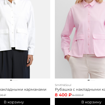
Smith&Soul
 накладными карманами
Рубашка с накладными 
8 400
₽
000
₽
14 000
₽
В корзину
В корзину