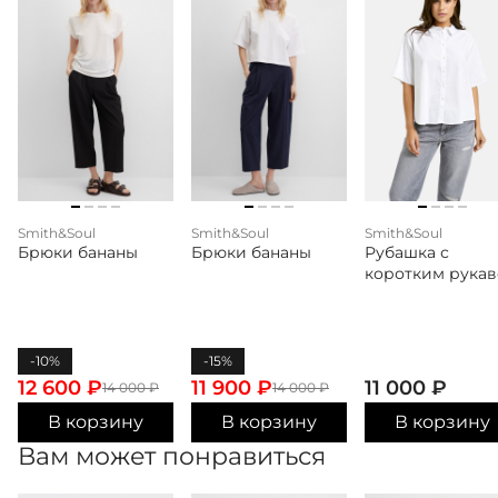
Smith&Soul
Smith&Soul
Smith&Soul
Брюки бананы
Брюки бананы
Рубашка с
коротким рука
-10%
-15%
12 600
₽
11 900
₽
11 000
₽
14 000
₽
14 000
₽
В корзину
В корзину
В корзину
Вам может понравиться