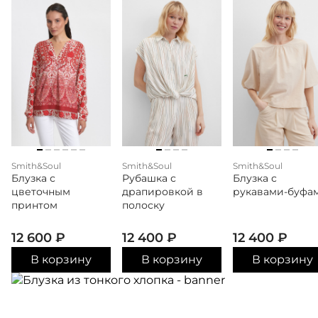
Smith&Soul
Smith&Soul
Smith&Soul
Блузка с
Рубашка с
Блузка с
цветочным
драпировкой в
рукавами-буфа
принтом
полоску
12 600
₽
12 400
₽
12 400
₽
В корзину
В корзину
В корзину