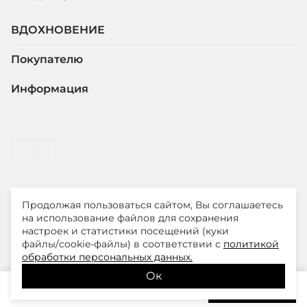
ВДОХНОВЕНИЕ
Покупателю
Информация
Продолжая пользоваться сайтом, Вы соглашаетесь
© ООО "ЛиМ Холдинг" 2026
на использование файлов для сохранения
настроек и статистики посещений (куки
файлы/cookie-файлы) в соответствии с
политикой
Smith&Soul – модная одежда для стильных и уверенных
обработки персональных данных.
в себе женщин
Ок
12 070
₽
В корзину
14 200
₽