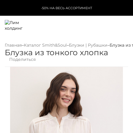
-50% НА ВЕСЬ АССОРТИМЕНТ
Главная
–
Каталог Smith&Soul
–
Блузки | Рубашки
–
Блузка из 
Блузка из тонкого хлопка
Поделиться