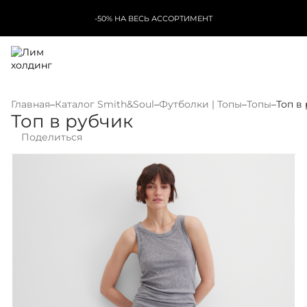
-50% НА ВЕСЬ АССОРТИМЕНТ
Главная
–
Каталог Smith&Soul
–
Футболки | Топы
–
Топы
–
Топ в
Топ в рубчик
Поделиться