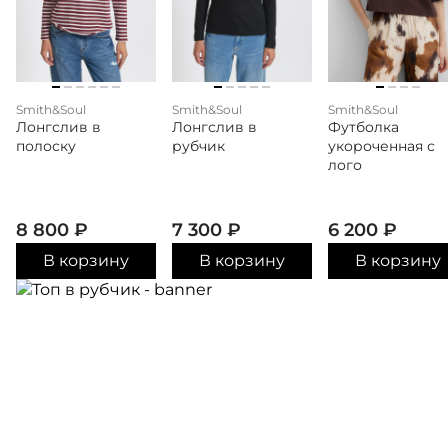
Smith&Soul
Smith&Soul
Smith&Soul
Лонгслив в
Лонгслив в
Футболка
полоску
рубчик
укороченная с
лого
8 800
₽
7 300
₽
6 200
₽
В корзину
В корзину
В корзину