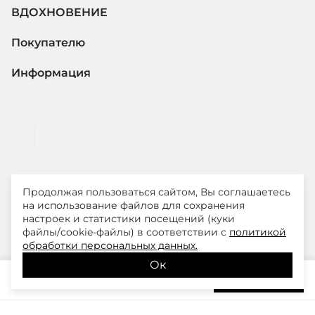
ВДОХНОВЕНИЕ
Покупателю
Информация
Продолжая пользоваться сайтом, Вы соглашаетесь
© ООО "ЛиМ Холдинг" 2026
на использование файлов для сохранения
настроек и статистики посещений (куки
файлы/cookie-файлы) в соответствии с
политикой
Smith&Soul – модная одежда для стильных и уверенных
обработки персональных данных.
в себе женщин
Ок
15 300
₽
В корзину