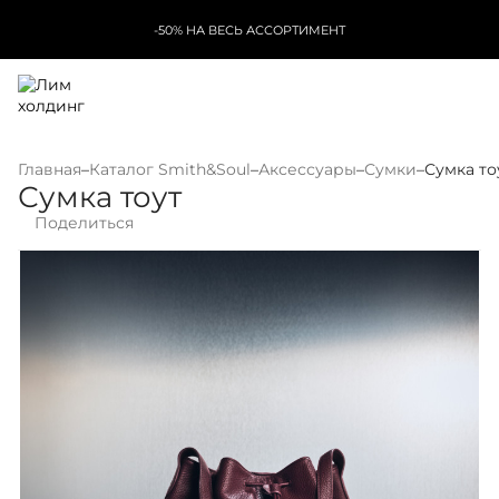
-50% НА ВЕСЬ АССОРТИМЕНТ
Главная
–
Каталог Smith&Soul
–
Аксессуары
–
Сумки
–
Сумка то
Сумка тоут
Поделиться