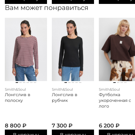
Вам может понравиться
Smith&Soul
Smith&Soul
Smith&Soul
Лонгслив в
Лонгслив в
Футболка
полоску
рубчик
укороченная с
лого
8 800
₽
7 300
₽
6 200
₽
В корзину
В корзину
В корзину