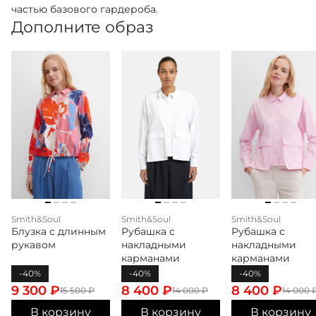
частью базового гардероба.
Дополните образ
Smith&Soul
Smith&Soul
Smith&Soul
Блузка с длинным
Рубашка с
Рубашка с
рукавом
накладными
накладными
карманами
карманами
-40%
-40%
-40%
9 300
₽
8 400
₽
8 400
₽
15 500
₽
14 000
₽
14 000
В корзину
В корзину
В корзину