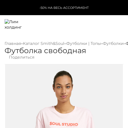
-50% НА ВЕСЬ АССОРТИМЕНТ
Главная
–
Каталог Smith&Soul
–
Футболки | Топы
–
Футболки
–
Футболка свободная
Поделиться