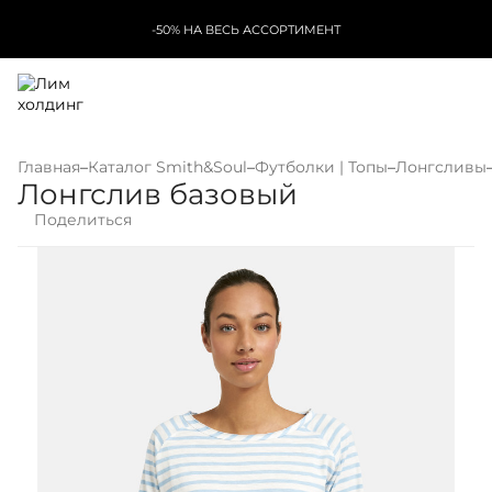
-50% НА ВЕСЬ АССОРТИМЕНТ
Главная
–
Каталог Smith&Soul
–
Футболки | Топы
–
Лонгсливы
Лонгслив базовый
Поделиться