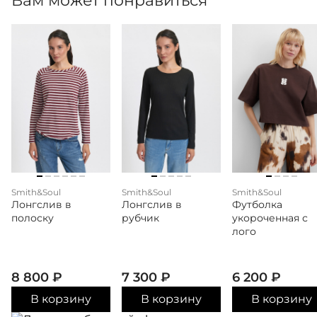
Вам может понравиться
Smith&Soul
Smith&Soul
Smith&Soul
Лонгслив в
Лонгслив в
Футболка
полоску
рубчик
укороченная с
лого
8 800
₽
7 300
₽
6 200
₽
В корзину
В корзину
В корзину