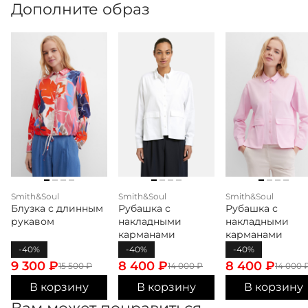
Дополните образ
Smith&Soul
Smith&Soul
Smith&Soul
Блузка с длинным
Рубашка с
Рубашка с
рукавом
накладными
накладными
карманами
карманами
-40%
-40%
-40%
9 300
₽
8 400
₽
8 400
₽
15 500
₽
14 000
₽
14 000
В корзину
В корзину
В корзину