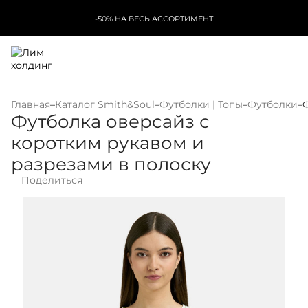
-50% НА ВЕСЬ АССОРТИМЕНТ
Главная
–
Каталог Smith&Soul
–
Футболки | Топы
–
Футболки
–
Футболка оверсайз с
коротким рукавом и
разрезами в полоску
Поделиться