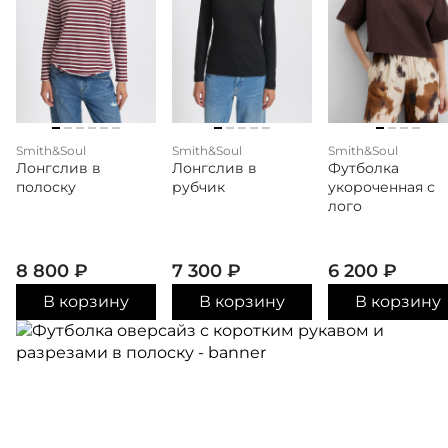
Smith&Soul
Smith&Soul
Smith&Soul
Лонгслив в
Лонгслив в
Футболка
полоску
рубчик
укороченная с
лого
8 800
₽
7 300
₽
6 200
₽
В корзину
В корзину
В корзину