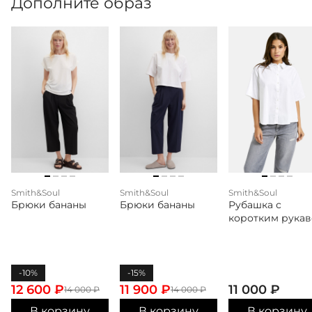
Дополните образ
Smith&Soul
Smith&Soul
Smith&Soul
Брюки бананы
Брюки бананы
Рубашка с
коротким рука
-10%
-15%
12 600
₽
11 900
₽
11 000
₽
14 000
₽
14 000
₽
В корзину
В корзину
В корзину