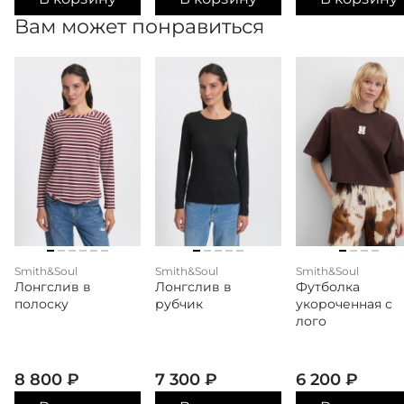
Вам может понравиться
Smith&Soul
Smith&Soul
Smith&Soul
Лонгслив в
Лонгслив в
Футболка
полоску
рубчик
укороченная с
лого
8 800
₽
7 300
₽
6 200
₽