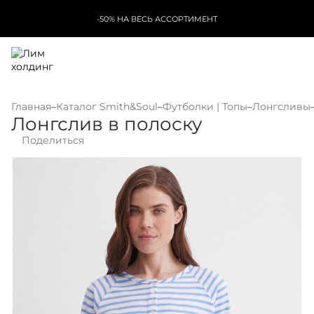
-50% НА ВЕСЬ АССОРТИМЕНТ
Главная
–
Каталог Smith&Soul
–
Футболки | Топы
–
Лонгсливы
Лонгслив в полоску
Поделиться