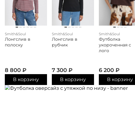
Smith&Soul
Smith&Soul
Smith&Soul
Лонгслив в
Лонгслив в
Футболка
полоску
рубчик
укороченная с
лого
8 800
₽
7 300
₽
6 200
₽
В корзину
В корзину
В корзину