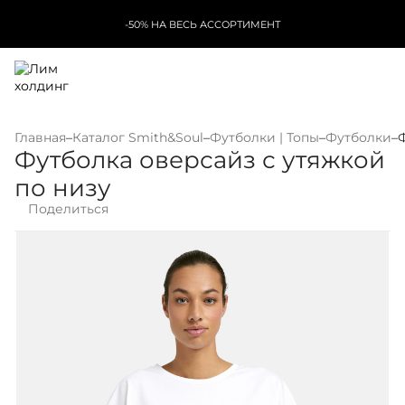
-50% НА ВЕСЬ АССОРТИМЕНТ
Главная
–
Каталог Smith&Soul
–
Футболки | Топы
–
Футболки
–
Футболка оверсайз с утяжкой
по низу
Поделиться