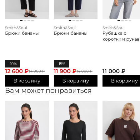
Smith&Soul
Smith&Soul
Smith&Soul
Брюки бананы
Брюки бананы
Рубашка с
коротким рука
-10%
-15%
12 600
₽
11 900
₽
11 000
₽
14 000
₽
14 000
₽
В корзину
В корзину
В корзину
Вам может понравиться