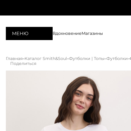
МЕНЮ
Вдохновение
Магазины
Главная
–
Каталог Smith&Soul
–
Футболки | Топы
–
Футболки
–
Поделиться