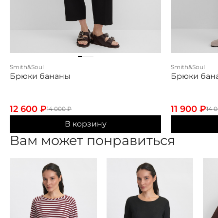
Smith&Soul
Smith&Soul
Брюки бананы
Брюки бан
12 600
₽
11 900
₽
14 000
₽
14 
В корзину
Вам может понравиться