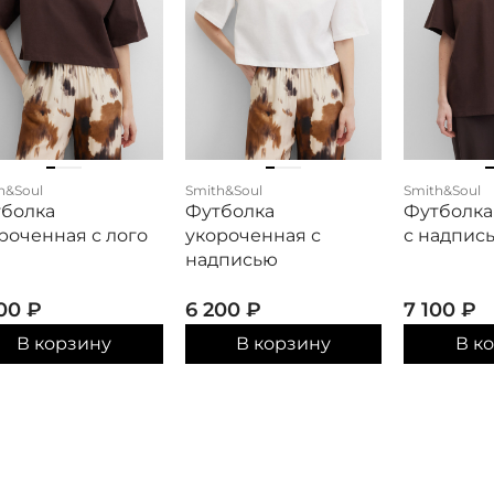
h&Soul
Smith&Soul
Smith&Soul
болка
Футболка
Футболка
роченная с лого
укороченная с
с надпис
надписью
200
₽
6 200
₽
7 100
₽
В корзину
В корзину
В к