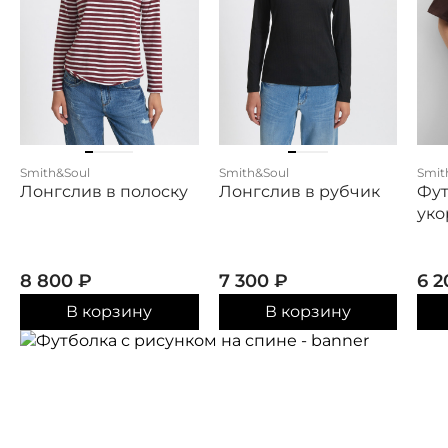
Smith&Soul
Smith&Soul
Smit
Лонгслив в полоску
Лонгслив в рубчик
Фут
уко
8 800
₽
7 300
₽
6 
В корзину
В корзину