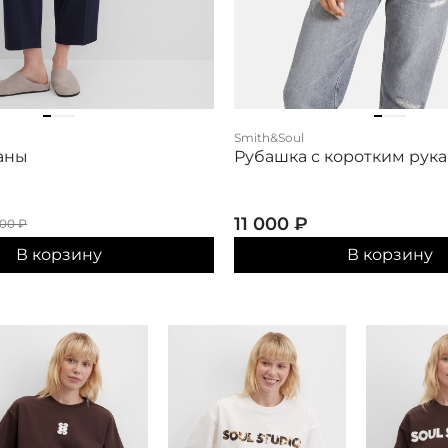
Smith&Soul
аны
Рубашка с коротким рук
11 000
₽
000
₽
В корзину
В корзину