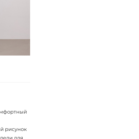
комфортный
ый рисунок
дели для