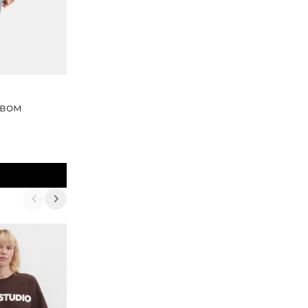
Smith&Soul
авом
Рубашка с коротким рукавом
9 900
₽
11 000
₽
В корзину