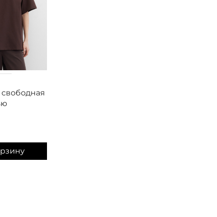
Smith&Soul
Smith&Soul
 свободная
Футболка свободная
Футболка своб
ью
с надписью
укороченная с
разрезами и
рисунком
7 100
₽
6 300
₽
орзину
В корзину
В корзину