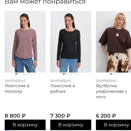
Вам может понравиться
Smith&Soul
Smith&Soul
Smith&Soul
Лонгслив в
Лонгслив в
Футболка
полоску
рубчик
укороченная с
лого
8 800
₽
7 300
₽
6 200
₽
В корзину
В корзину
В корзину