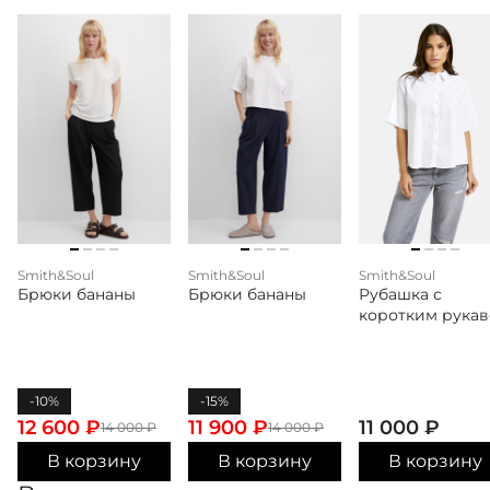
Smith&Soul
Smith&Soul
Smith&Soul
Брюки бананы
Брюки бананы
Рубашка с
коротким рука
-10%
-15%
12 600
₽
11 900
₽
11 000
₽
14 000
₽
14 000
₽
В корзину
В корзину
В корзину