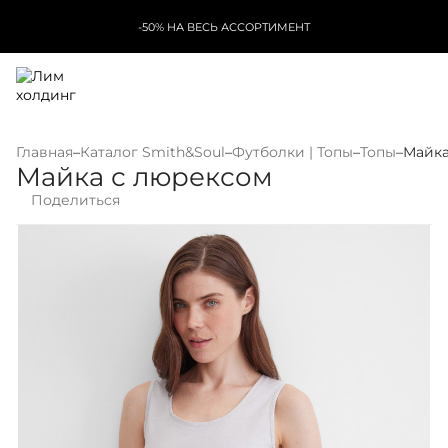
-50% НА ВЕСЬ АССОРТИМЕНТ
Главная
–
Каталог Smith&Soul
–
Футболки | Топы
–
Топы
–
Майка
Майка с люрексом
Поделиться