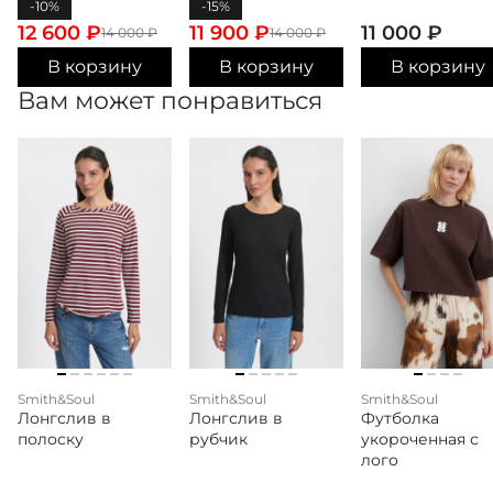
-10%
-15%
12 600
₽
11 900
₽
11 000
₽
14 000
₽
14 000
₽
В корзину
В корзину
В корзину
Вам может понравиться
Smith&Soul
Smith&Soul
Smith&Soul
Лонгслив в
Лонгслив в
Футболка
полоску
рубчик
укороченная с
лого