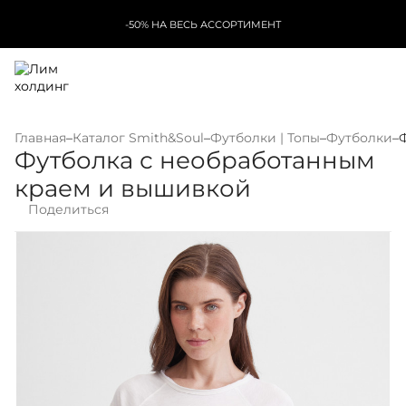
-50% НА ВЕСЬ АССОРТИМЕНТ
Главная
–
Каталог Smith&Soul
–
Футболки | Топы
–
Футболки
–
Футболка с необработанным
краем и вышивкой
Поделиться