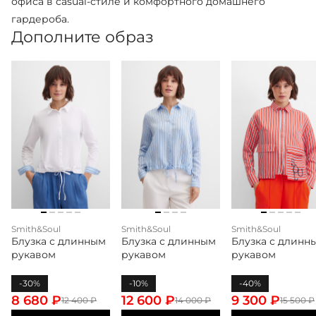
офиса в casual-стиле и комфортного домашнего
гардероба.
Дополните образ
Smith&Soul
Smith&Soul
Smith&Soul
Блузка с длинным
Блузка с длинным
Блузка с длинн
рукавом
рукавом
рукавом
-30%
-10%
-40%
8 680
₽
12 600
₽
9 300
₽
12 400
₽
14 000
₽
15 500
₽