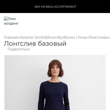
-50% НА ВЕСЬ АССОРТИМЕНТ
Главная
–
Каталог Smith&Soul
–
Футболки | Топы
–
Лонгсливы
Лонгслив базовый
Поделиться