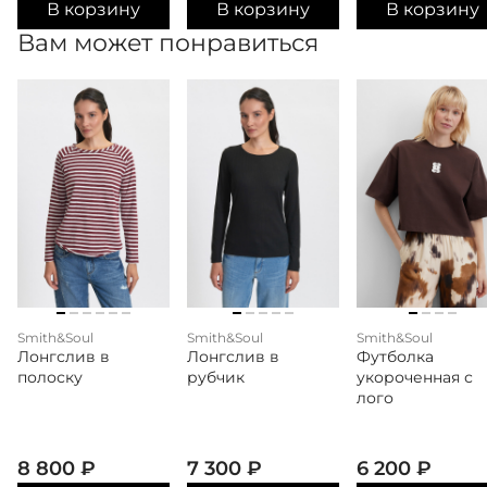
В корзину
В корзину
В корзину
Вам может понравиться
Smith&Soul
Smith&Soul
Smith&Soul
Лонгслив в
Лонгслив в
Футболка
полоску
рубчик
укороченная с
лого
8 800
₽
7 300
₽
6 200
₽